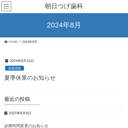
コ
ナ
朝日つげ歯科
ン
ビ
テ
ゲ
ン
ー
2024年8月
ツ
シ
へ
ョ
ス
ン
HOME
2024年8月
キ
に
ッ
移
プ
動
2024年8月10日
新着情報
夏季休業のお知らせ
最近の投稿
2025年8月9日
診療時間変更のお知らせ