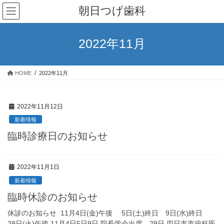
コ
ナ
朝日つげ歯科
ン
ビ
テ
ゲ
ン
ー
2022年11月
ツ
シ
へ
ョ
ス
ン
HOME
2022年11月
キ
に
ッ
移
プ
動
2022年11月12日
新着情報
臨時診療日のお知らせ
2022年11月1日
新着情報
臨時休診のお知らせ
休診のお知らせ 11月4日(金)午後 5日(土)終日 9日(水)終日
29日(火)午後 11月4日5日9日 院長学会出席、29日 四日市市歯科医