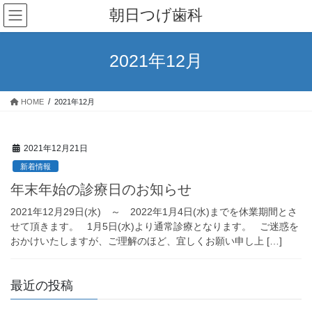
コ
ナ
朝日つげ歯科
ン
ビ
テ
ゲ
ン
ー
2021年12月
ツ
シ
へ
ョ
ス
ン
HOME
2021年12月
キ
に
ッ
移
プ
動
2021年12月21日
新着情報
年末年始の診療日のお知らせ
2021年12月29日(水) ～ 2022年1月4日(水)までを休業期間とさ
せて頂きます。 1月5日(水)より通常診療となります。 ご迷惑を
おかけいたしますが、ご理解のほど、宜しくお願い申し上 […]
最近の投稿