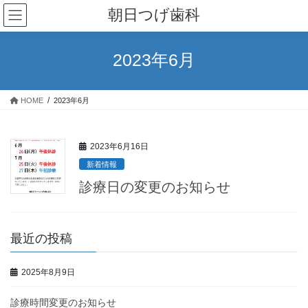
コ
ナ
朝日つげ歯科
ン
ビ
テ
ゲ
ン
ー
2023年6月
ツ
シ
へ
ョ
ス
ン
HOME
2023年6月
キ
に
ッ
移
プ
動
2023年6月16日
新着情報
診療日の変更のお知らせ
最近の投稿
2025年8月9日
診療時間変更のお知らせ